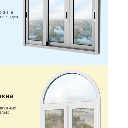
кна, а
ных групп.
окна
ндартных
елых