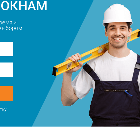
 ОКНАМ
ремя и
 выбором
тку