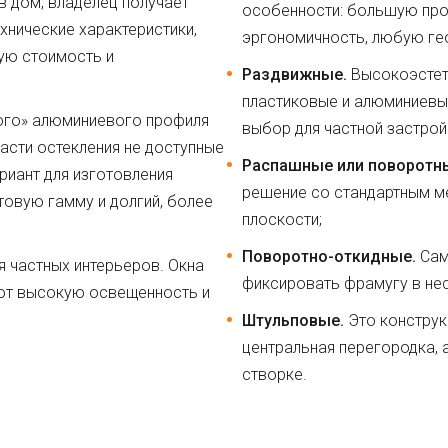
в дом, владелец получает
особенности: большую про
нические характеристики,
эргономичность, любую ге
ую стоимость и
Раздвижные.
Высокоэстети
пластиковые и алюминиевы
ного» алюминиевого профиля
выбор для частной застрой
сти остекления не доступные
Распашные или поворотн
риант для изготовления
решение со стандартным м
овую гамму и долгий, более
плоскости;
Поворотно-откидные.
Сам
 частных интерьеров. Окна
фиксировать фрамугу в нес
ют высокую освещенность и
Штульповые.
Это конструк
центральная перегородка, 
створке.