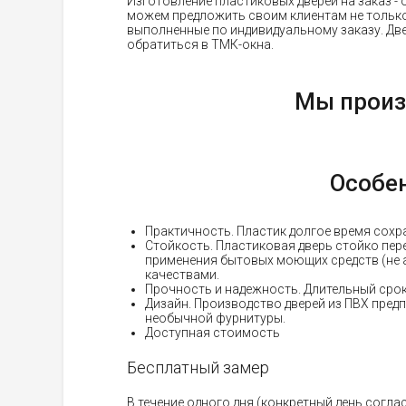
Изготовление пластиковых дверей на заказ -
можем предложить своим клиентам не только 
выполненные по индивидуальному заказу. Две
обратиться в ТМК-окна.
Мы произ
Особен
Практичность. Пластик долгое время сохра
Стойкость. Пластиковая дверь стойко пер
применения бытовых моющих средств (не
качествами.
Прочность и надежность. Длительный сро
Дизайн. Производство дверей из ПВХ пред
необычной фурнитуры.
Доступная стоимость
Бесплатный замер
В течение одного дня (конкретный день согла