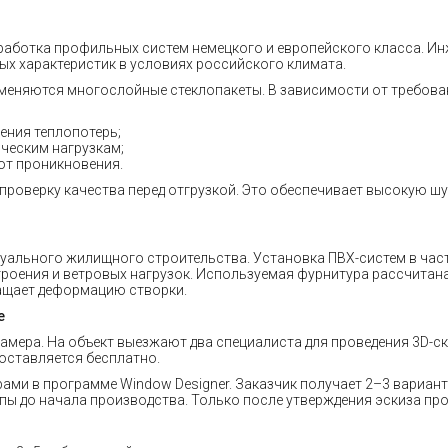
работка профильных систем немецкого и европейского класса. И
ых характеристик в условиях российского климата.
меняются многослойные стеклопакеты. В зависимости от требован
ния теплопотерь;
ческим нагрузкам;
от проникновения.
проверку качества перед отгрузкой. Это обеспечивает высокую 
уального жилищного строительства. Установка ПВХ-систем в част
троения и ветровых нагрузок. Используемая фурнитура рассчитан
ащает деформацию створки.
е
амера. На объект выезжают два специалиста для проведения 3D-с
оставляется бесплатно.
ми в программе Window Designer. Заказчик получает 2–3 вариан
ы до начала производства. Только после утверждения эскиза прое