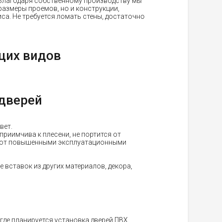
 Благодаря собственному производству мы
размеры проемов, но и конструкции,
са. Не требуется ломать стены, достаточно
щих видов
 дверей
вет.
риимчива к плесени, не портится от
дают повышенными эксплуатационными
вставок из других материалов, декора,
где планируется установка дверей ПВХ.