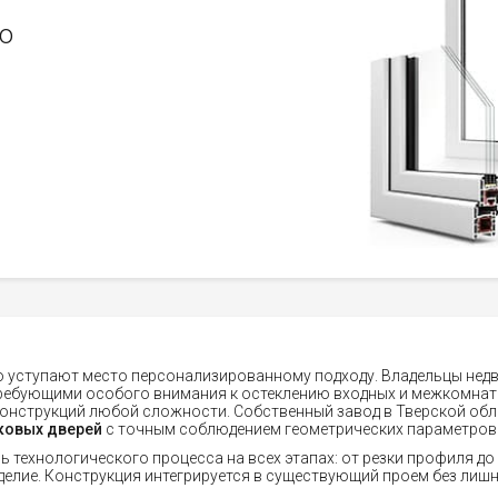
о
о уступают место персонализированному подходу. Владельцы нед
ребующими особого внимания к остеклению входных и межкомнат
конструкций любой сложности. Собственный завод в Тверской о
ковых дверей
с точным соблюдением геометрических параметров
ь технологического процесса на всех этапах: от резки профиля д
делие. Конструкция интегрируется в существующий проем без лиш