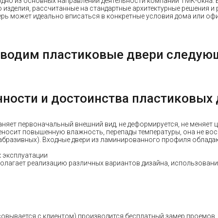
 одно из основных направлений деятельности компании ТМК-окна.
изделия, рассчитанные на стандартные архитектурные решения и 
рь может идеально вписаться в конкретные условия дома или офи
водим пластиковые двери следую
ности и достоинства пластиковых
няет первоначальный внешний вид, не деформируется, не меняет ц
еносит повышенную влажность, перепады температуры, она не восп
 абразивных). Входные двери из ламинированного профиля обла
к эксплуатации
полагает реализацию различных вариантов дизайна, использование 
совывается с клиентом) производится бесплатный замер проемов, 