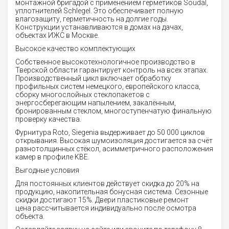
монтажной бригадой с применением герметиков Soudal,
уплотнителей Schlegel. Это обеспечивает полную
влагозащиту, герметичность на долгие годы.
Конструкции устанавливаются в домах на дачах,
объектах ИЖС в Москве.
Высокое качество комплектующих
Собственное высокотехнологичное производство в
Тверской области гарантирует контроль на всех этапах.
Производственный цикл включает обработку
профильных систем немецкого, европейского класса,
сборку многослойных стеклопакетов с
энергосберегающим напылением, закалённым,
бронированным стеклом, многоступенчатую финальную
проверку качества.
Фурнитура Roto, Siegenia выдерживает до 50 000 циклов
открывания. Высокая шумоизоляция достигается за счёт
разнотолщинных стёкол, асимметричного расположения
камер в профиле KBE.
Выгодные условия
Для постоянных клиентов действует скидка до 20% на
продукцию, накопительная бонусная система. Сезонные
скидки достигают 15%. Двери пластиковые ремонт
цена рассчитывается индивидуально после осмотра
объекта.