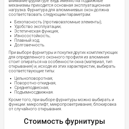
внимание фурнитуре. Ведь именно на подвижные
механизмы приходится основная эксплуатационная
нагрузка. Фурнитура для алюминиевых окон должна
соответствовать следующим параметрам:
Безопасность (противовзломные элементы);
Удобство эксплуатации;
Эстетическая функция;
Износостойкость;
Плавный ход;
Долговечность.
При выборе фурнитуры и покупке других комплектующих
для определенного оконного профиля из алюминия
стоит опираться на особенности окна (материал, тип
открывания) и, исходя из этих характеристик, выбирать
соответствующие типы:
Цельноповоротная;
Поворотно-откидная;
Среднеподвесная;
Подъемносдвижная.
Кроме того, при выборе фурнитуры можно выбирать и
функции: микролифт, микропроветривание, блокировка
от случайного открывания.
Стоимость фурнитуры