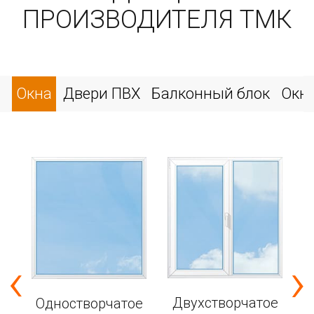
ПРОИЗВОДИТЕЛЯ ТМК
Окна
Двери ПВХ
Балконный блок
Окн
‹
›
е
Двухстворчатое
Одностворчатое
6