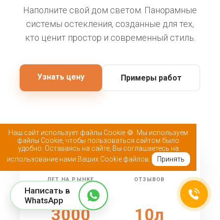
Наполните свой дом светом. Панорамные
системы остекления, созданные для тех,
кто ценит простор и современный стиль.
Узнать цену
Примеры работ
Наш сайт использует файлы Cookie 🍪. Мы используем
файлы Cookie, чтобы пользоваться сайтом было
удобно. Оставаясь на сайте, Вы соглашаетесь на
25+
5k+
использование нами Ваших Cookie файлов.
Принять
ЛЕТ НА РЫНКЕ
ОТЗЫВОВ
Написать в
WhatsApp
3000
10л