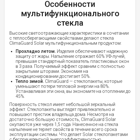
Особенности
мультифункционального
стекла
Высокие светоотражающие характеристики в сочетании
с теплосберегающими свойствами делают стекла
ClimaGuard Solar мультифункциональным продуктом:
Прохладно летом.
Изделия обеспечивают надежную
защиту от жары. Напыление отражает 60% УФ-лучей,
превышая стандартный показатель пластиковых окон
в 3 раза. Получаемый эффект сравним с полностью
закрытыми шторами. Экономия на
кондиционировании достигает 50%.
Тепло зимой.
ClimaGuard — стеклопакеты, которые
уменьшают потери тепловой энергии на 80%.
Устанавливая эти окна, вы экономите на отоплении до
45%.
Поверхность стекол имеет небольшой зеркальный
эффект. Стеклопакеты выглядят привлекательно и
повышают престиж владельца дома. Несмотря на
достаточно большую стоимость, ClimaGuard Solar
окупаются уже через 1,5 года. Нанесенное на стекла
напыление не теряет свойств в течение всего срока
эксплуатации системы. Что делает Solar стеклопакетами
с беспрецедентной энергоэффективностью.